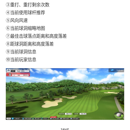
③重打、重打剩余次数
④当前使用球杆推荐
⑤风向风速
⑥当前球洞缩略地图
⑦最佳击球落点距离和高度落差
⑧距球洞距离和高度落差
⑨当前球洞信息
⑩当前玩家信息